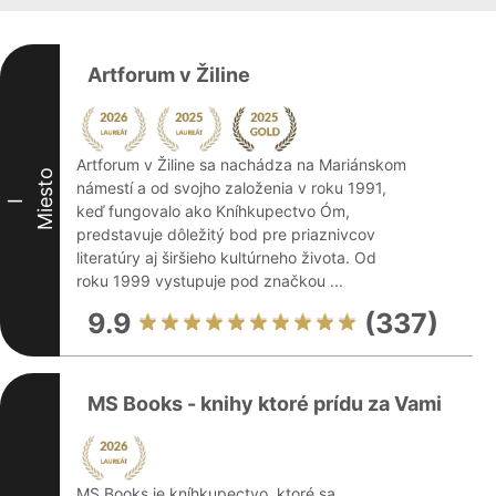
Artforum v Žiline
Artforum v Žiline sa nachádza na Mariánskom
Miesto
námestí a od svojho založenia v roku 1991,
I
keď fungovalo ako Kníhkupectvo Óm,
predstavuje dôležitý bod pre priaznivcov
literatúry aj širšieho kultúrneho života. Od
roku 1999 vystupuje pod značkou ...
9.9
(337)
MS Books - knihy ktoré prídu za Vami
MS Books je kníhkupectvo, ktoré sa