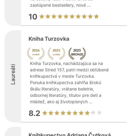
zastúpené bestsellery, nové ...
10
Kniha Turzovka
Kniha Turzovka, nachádzajúca sa na
Laureáti
adrese Stred 157, patrí medzi obľúbené
kníhkupectvá v meste Turzovka.
Ponuka kníhkupectva zahŕňa širokú
škálu literatúry, vrátane beletrie,
odbornej literatúry, titulov pre deti a
mládež, ako aj životopisných ...
8.2
Kníhkupectvo Adriana Čutková