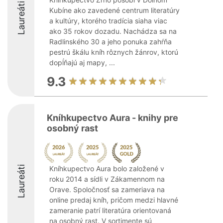
Laureáti
Kubíne ako zavedené centrum literatúry
a kultúry, ktorého tradícia siaha viac
ako 35 rokov dozadu. Nachádza sa na
Radlinského 30 a jeho ponuka zahŕňa
pestrú škálu kníh rôznych žánrov, ktorú
dopĺňajú aj mapy, ...
9.3
Kníhkupectvo Aura - knihy pre
osobný rast
Laureáti
Kníhkupectvo Aura bolo založené v
roku 2014 a sídli v Zákamennom na
Orave. Spoločnosť sa zameriava na
online predaj kníh, pričom medzi hlavné
zameranie patrí literatúra orientovaná
na osobný rast. V sortimente sú