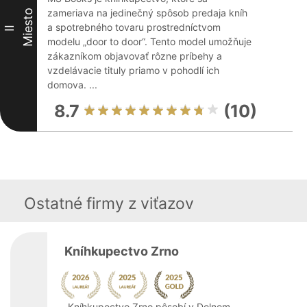
zameriava na jedinečný spôsob predaja kníh
Miesto
a spotrebného tovaru prostredníctvom
II
modelu „door to door“. Tento model umožňuje
zákazníkom objavovať rôzne príbehy a
vzdelávacie tituly priamo v pohodlí ich
domova. ...
8.7
(10)
Ostatné firmy z viťazov
Kníhkupectvo Zrno
Kníhkupectvo Zrno pôsobí v Dolnom