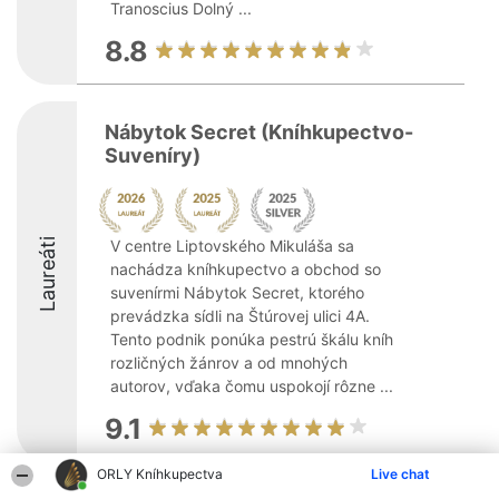
Tranoscius Dolný ...
8.8
Nábytok Secret (Kníhkupectvo-
Suveníry)
Laureáti
V centre Liptovského Mikuláša sa
nachádza kníhkupectvo a obchod so
suvenírmi Nábytok Secret, ktorého
prevádzka sídli na Štúrovej ulici 4A.
Tento podnik ponúka pestrú škálu kníh
rozličných žánrov a od mnohých
autorov, vďaka čomu uspokojí rôzne ...
9.1
ORLY Kníhkupectva
Live chat