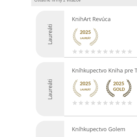
KnihArt Revúca
Laureáti
Kníhkupectvo Kniha pre 
Laureáti
Kníhkupectvo Golem