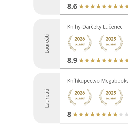
8.6
Knihy-Darčeky Lučenec
Laureáti
8.9
Kníhkupectvo Megabook
Laureáti
8