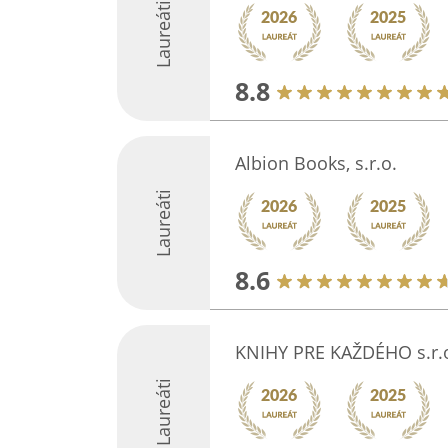
Laureáti
8.8
Albion Books, s.r.o.
Laureáti
8.6
KNIHY PRE KAŽDÉHO s.r.
Laureáti