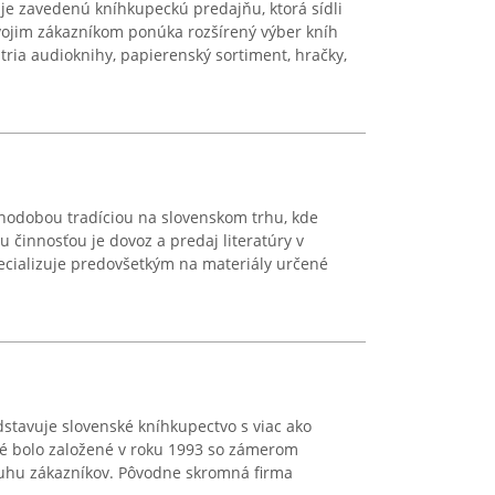
e zavedenú kníhkupeckú predajňu, ktorá sídli
 Svojim zákazníkom ponúka rozšírený výber kníh
tria audioknihy, papierenský sortiment, hračky,
lhodobou tradíciou na slovenskom trhu, kde
u činnosťou je dovoz a predaj literatúry v
ecializuje predovšetkým na materiály určené
stavuje slovenské kníhkupectvo s viac ako
oré bolo založené v roku 1993 so zámerom
ruhu zákazníkov. Pôvodne skromná firma