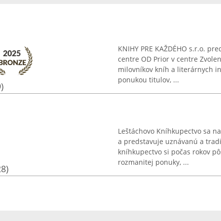
KNIHY PRE KAŽDÉHO s.r.o. pre
centre OD Prior v centre Zvole
milovníkov kníh a literárnych i
ponukou titulov, ...
)
Leštáchovo Kníhkupectvo sa na
a predstavuje uznávanú a tradi
kníhkupectvo si počas rokov pô
rozmanitej ponuky, ...
28)