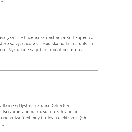
...
saryka 15 v Lučenci sa nachádza Kníhkupectvo
toré sa vyznačuje širokou škálou kníh a ďalších
túrou. Vyznačuje sa príjemnou atmosférou a
Banskej Bystrici na ulici Dolná 8 a
ctvo zamerané na rozsiahlu zahraničnú
a nachádzajú milióny titulov a elektronických
...