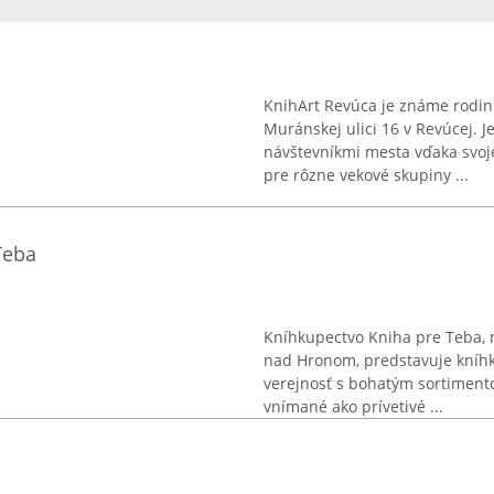
KnihArt Revúca je známe rodin
Muránskej ulici 16 v Revúcej. 
návštevníkmi mesta vďaka svojej
pre rôzne vekové skupiny ...
Teba
Kníhkupectvo Kniha pre Teba, 
nad Hronom, predstavuje kníhk
verejnosť s bohatým sortiment
vnímané ako prívetivé ...