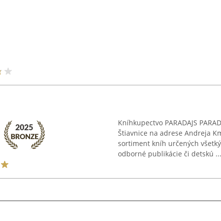
Kníhkupectvo PARADAJS PARADA
Štiavnice na adrese Andreja K
sortiment kníh určených všetk
odborné publikácie či detskú ..