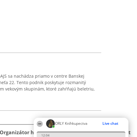
JS sa nachádza priamo v centre Banskej
meťa 22. Tento podnik poskytuje rozmanitý
ým vekovým skupinám, ktoré zahŕňajú beletriu,
.
ORLY Kníhkupectva
Live chat
Organizátor hodnotenia
Hodnotenie
Kontakt
12:04