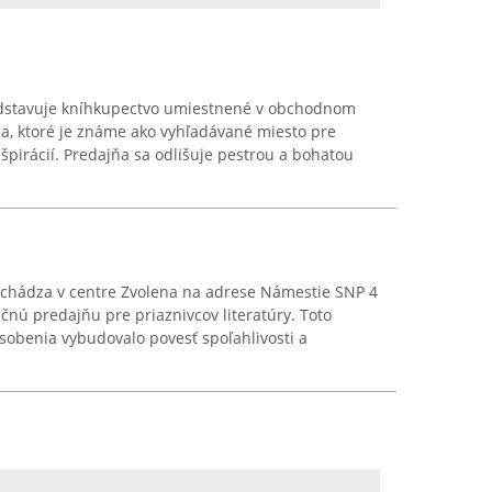
dstavuje kníhkupectvo umiestnené v obchodnom
na, ktoré je známe ako vyhľadávané miesto pre
nšpirácií. Predajňa sa odlišuje pestrou a bohatou
chádza v centre Zvolena na adrese Námestie SNP 4
čnú predajňu pre priaznivcov literatúry. Toto
sobenia vybudovalo povesť spoľahlivosti a