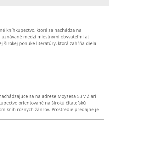
né kníhkupectvo, ktoré sa nachádza na
Je uznávané medzi miestnymi obyvateľmi aj
 širokej ponuke literatúry, ktorá zahŕňa diela
nachádzajúce sa na adrese Moysesa 53 v Žiari
upectvo orientované na širokú čitateľskú
om kníh rôznych žánrov. Prostredie predajne je