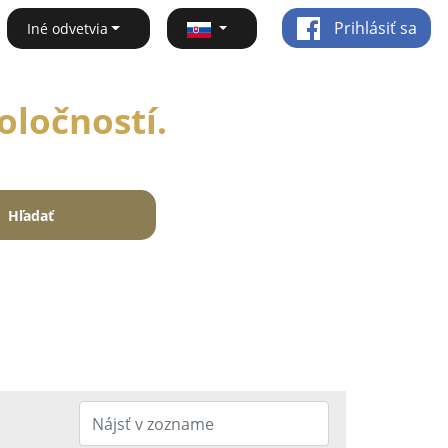
Prihlásiť sa
Iné odvetvia
oločností.
Hľadať