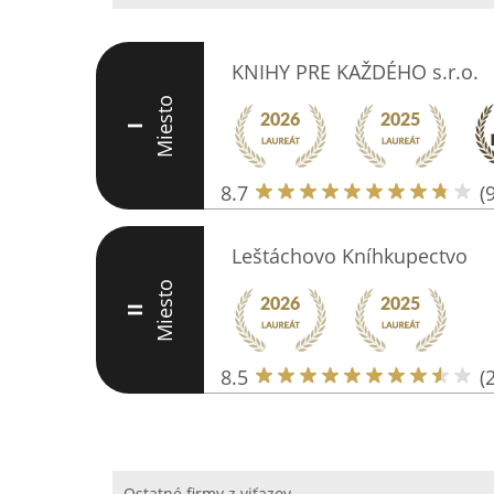
KNIHY PRE KAŽDÉHO s.r.o.
Miesto
I
8.7
(9
Leštáchovo Kníhkupectvo
Miesto
II
8.5
(
Ostatné firmy z viťazov