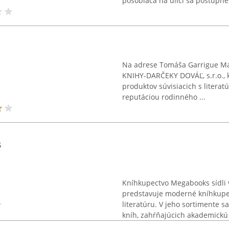
pôsobiaca na ulici sa postupne 
Na adrese Tomáša Garrigue Ma
KNIHY-DARČEKY DOVÁĽ, s.r.o., k
produktov súvisiacich s litera
reputáciou rodinného ...
s
Kníhkupectvo Megabooks sídli v 
predstavuje moderné kníhkupe
literatúru. V jeho sortimente s
kníh, zahŕňajúcich akademickú 