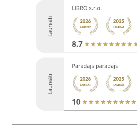
LIBRO s.r.o.
Laureáti
8.7
Paradajs paradajs
Laureáti
10