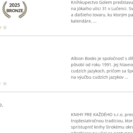
Kníhkupectvo Golem predstavuj
na Jókaiho ulici 31 v Lučenci.
a ďalšieho tovaru, ku ktorým pa
kalendáre, ...
Albion Books je spoločnosť s d
pôsobí od roku 1991. Jej hlavno
cudzích jazykoch, pričom sa šp
na výučbu cudzích jazykov ...
o.
KNIHY PRE KAŽDÉHO s.r.o. pred
trojdesiatročnou tradíciou, kt
sprístupniť knihy širokému ok