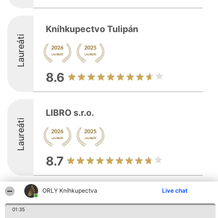
Kníhkupectvo Tulipán
Laureáti
8.6
LIBRO s.r.o.
Laureáti
8.7
ORLY Kníhkupectva
Live chat
Organizátor hodnotenia
Hodnotenie
Kontakt
Bright Side Solutions sp. z o.
Laureáti
Kontakt
o. sp. k.
01:35
Lista
ul. Ruska 22
wszystkich