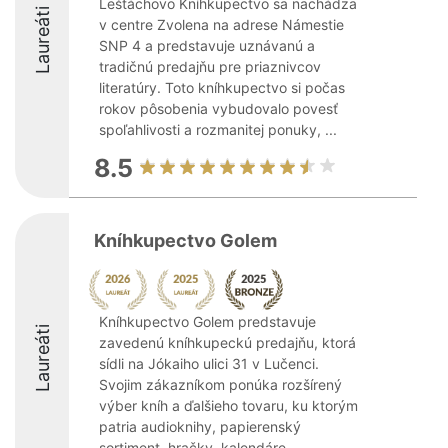
Leštáchovo Kníhkupectvo sa nachádza
Laureáti
v centre Zvolena na adrese Námestie
SNP 4 a predstavuje uznávanú a
tradičnú predajňu pre priaznivcov
literatúry. Toto kníhkupectvo si počas
rokov pôsobenia vybudovalo povesť
spoľahlivosti a rozmanitej ponuky, ...
8.5
Kníhkupectvo Golem
Kníhkupectvo Golem predstavuje
Laureáti
zavedenú kníhkupeckú predajňu, ktorá
sídli na Jókaiho ulici 31 v Lučenci.
Svojim zákazníkom ponúka rozšírený
výber kníh a ďalšieho tovaru, ku ktorým
patria audioknihy, papierenský
sortiment, hračky, kalendáre, ...