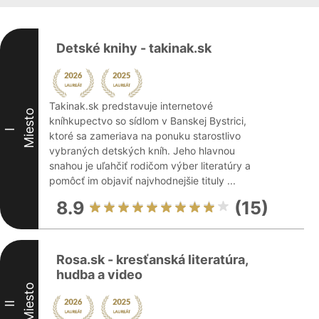
Detské knihy - takinak.sk
Takinak.sk predstavuje internetové
Miesto
kníhkupectvo so sídlom v Banskej Bystrici,
I
ktoré sa zameriava na ponuku starostlivo
vybraných detských kníh. Jeho hlavnou
snahou je uľahčiť rodičom výber literatúry a
pomôcť im objaviť najvhodnejšie tituly ...
8.9
(15)
Rosa.sk - kresťanská literatúra,
hudba a video
Miesto
II