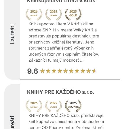
Kníhkupectvo Litera V.Krtíš
Kníhkupectvo Litera V.Krtíš sídli na
Laureáti
adrese SNP 11 v meste Veľký Krtíš a
predstavuje populárnu destináciu pre
priaznivcov knižnej literatúry. Jeho
sortiment zahŕňa široký výber kníh
určených rôznym skupinám čitateľov.
Zákazníci tu majú možnosť ...
9.6
KNIHY PRE KAŽDÉHO s.r.o.
KNIHY PRE KAŽDÉHO s.r.o. predstavuje
Laureáti
kníhkupectvo umiestnené v obchodnom
centre OD Prior v centre Zvolena, ktoré