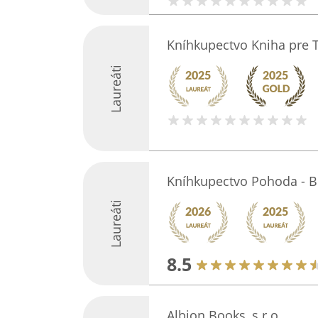
Kníhkupectvo Kniha pre 
Laureáti
Kníhkupectvo Pohoda - B
Laureáti
8.5
Albion Books, s.r.o.