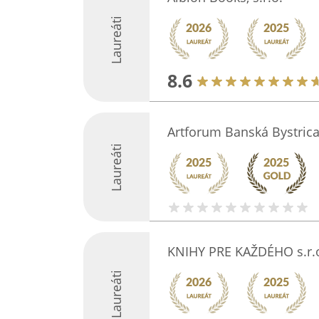
Laureáti
8.6
Artforum Banská Bystric
Laureáti
KNIHY PRE KAŽDÉHO s.r.
Laureáti