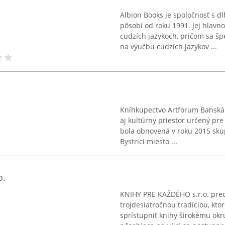
Albion Books je spoločnosť s d
pôsobí od roku 1991. Jej hlavno
cudzích jazykoch, pričom sa šp
na výučbu cudzích jazykov ...
a
Kníhkupectvo Artforum Banská B
aj kultúrny priestor určený pre
bola obnovená v roku 2015 skup
Bystrici miesto ...
o.
KNIHY PRE KAŽDÉHO s.r.o. pred
trojdesiatročnou tradíciou, kt
sprístupniť knihy širokému ok