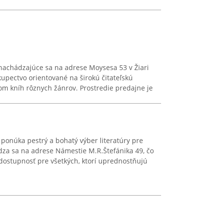
nachádzajúce sa na adrese Moysesa 53 v Žiari
upectvo orientované na širokú čitateľskú
om kníh rôznych žánrov. Prostredie predajne je
ponúka pestrý a bohatý výber literatúry pre
dza sa na adrese Námestie M.R.Štefánika 49, čo
ostupnosť pre všetkých, ktorí uprednostňujú