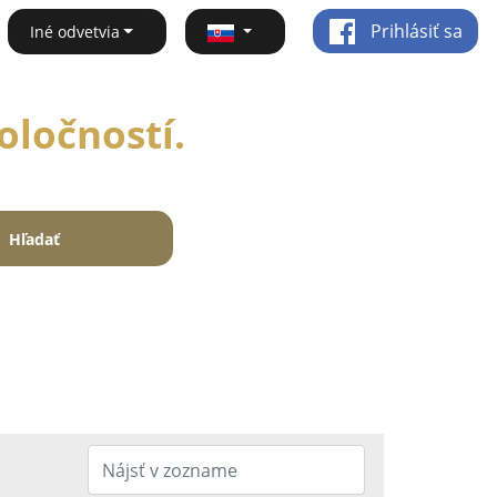
Prihlásiť sa
Iné odvetvia
oločností.
Hľadať