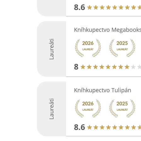
8.6
Kníhkupectvo Megabook
Laureáti
8
Kníhkupectvo Tulipán
Laureáti
8.6