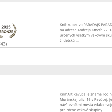
Kníhkupectvo PARADAJS PARADA
na adrese Andreja Kmeťa 22. T
určených všetkým vekovým skup
či detskú ...
(43)
KnihArt Revúca je známe rodin
Muránskej ulici 16 v Revúcej. 
návštevníkmi mesta vďaka svojej
pre rôzne vekové skupiny ...