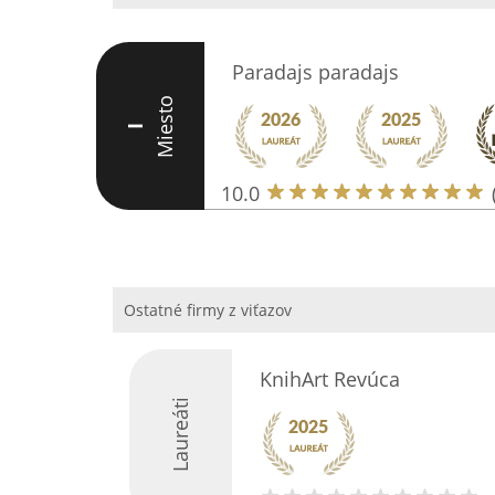
Paradajs paradajs
Miesto
I
10.0
Ostatné firmy z viťazov
KnihArt Revúca
Laureáti