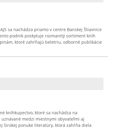
JS sa nachádza priamo v centre Banskej Štiavnice
ento podnik poskytuje rozmanitý sortiment kníh
inám, ktoré zahŕňajú beletriu, odborné publikácie
né kníhkupectvo, ktoré sa nachádza na
Je uznávané medzi miestnymi obyvateľmi aj
 širokej ponuke literatúry, ktorá zahŕňa diela