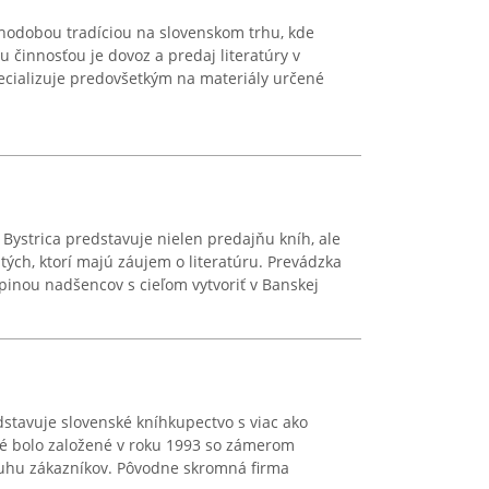
lhodobou tradíciou na slovenskom trhu, kde
u činnosťou je dovoz a predaj literatúry v
ecializuje predovšetkým na materiály určené
ystrica predstavuje nielen predajňu kníh, ale
 tých, ktorí majú záujem o literatúru. Prevádzka
inou nadšencov s cieľom vytvoriť v Banskej
stavuje slovenské kníhkupectvo s viac ako
oré bolo založené v roku 1993 so zámerom
ruhu zákazníkov. Pôvodne skromná firma