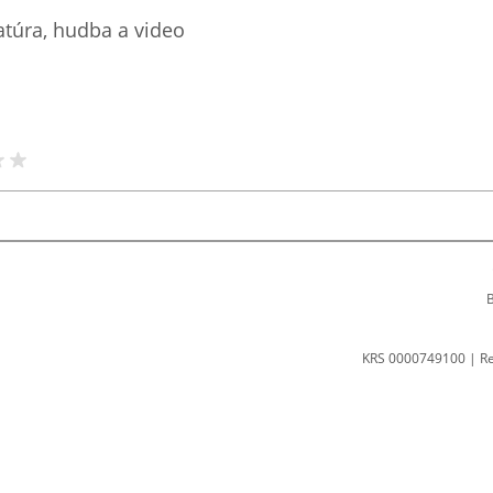
ratúra, hudba a video
B
KRS 0000749100 | R