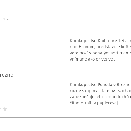
Teba
Kníhkupectvo Kniha pre Teba, 
nad Hronom, predstavuje kníhk
verejnosť s bohatým sortiment
vnímané ako prívetivé ...
rezno
Kníhkupectvo Pohoda v Brezne 
rôzne skupiny čitateľov. Nachá
zabezpečuje jeho jednoduchú d
čítanie kníh v papierovej ...