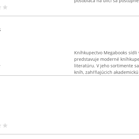
pôsobiaca na ulici sa postupne 
s
Kníhkupectvo Megabooks sídli v 
predstavuje moderné kníhkupe
literatúru. V jeho sortimente s
kníh, zahŕňajúcich akademickú 