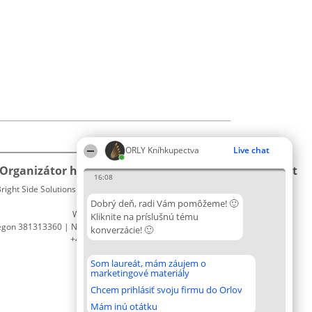
ORLY Kníhkupectva
Live chat
Organizátor hodnotenia
Hodnotenie
Kontakt
16:08
right Side Solutions sp. z o. o. sp. k.
Laureáti
Kontakt
ul. Ruska 22
Lista
Dobrý deň, radi Vám pomôžeme! 🙂
Wrocław 50-079
wszystkich
Kliknite na príslušnú tému
egon 381313360 | NIP 8943132676
Laureatów
konverzácie! 🙂
+48 508 492 400
Podmienky
Obchodné
Som laureát, mám záujem o
podmienky
marketingové materiály
Zásady
Chcem prihlásiť svoju firmu do Orlov
ochrany
osobných
Mám inú otátku