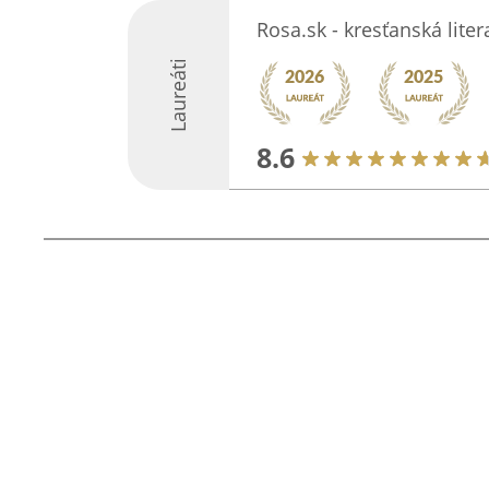
Rosa.sk - kresťanská lite
Laureáti
8.6