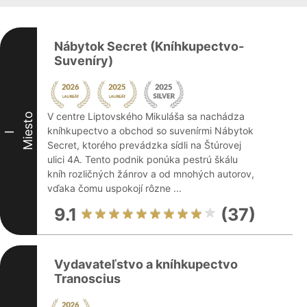
Nábytok Secret (Kníhkupectvo-
Suveníry)
V centre Liptovského Mikuláša sa nachádza
Miesto
kníhkupectvo a obchod so suvenírmi Nábytok
I
Secret, ktorého prevádzka sídli na Štúrovej
ulici 4A. Tento podnik ponúka pestrú škálu
kníh rozličných žánrov a od mnohých autorov,
vďaka čomu uspokojí rôzne ...
9.1
(37)
Vydavateľstvo a kníhkupectvo
Tranoscius