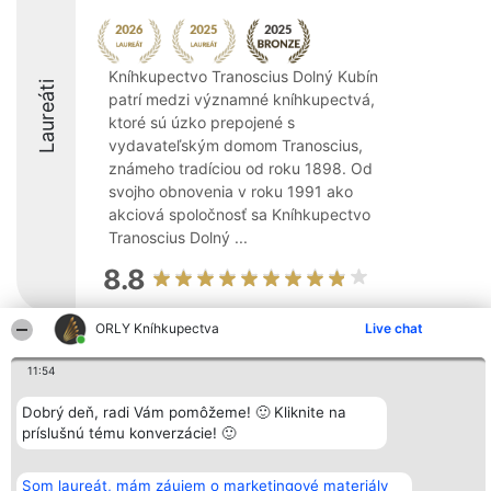
Kníhkupectvo Tranoscius Dolný Kubín
Laureáti
patrí medzi významné kníhkupectvá,
ktoré sú úzko prepojené s
vydavateľským domom Tranoscius,
známeho tradíciou od roku 1898. Od
svojho obnovenia v roku 1991 ako
akciová spoločnosť sa Kníhkupectvo
Tranoscius Dolný ...
8.8
ORLY Kníhkupectva
Live chat
Organizátor hodnotenia
Hodnotenie
Kontakt
11:54
Bright Side Solutions sp. z o.
Laureáti
Kontakt
o. sp. k.
Lista
ul. Ruska 22
wszystkich
Dobrý deň, radi Vám pomôžeme! 🙂 Kliknite na
Wrocław 50-079
Laureatów
príslušnú tému konverzácie! 🙂
KRS 0000749100 | Regon
Podmienky
381313360 | NIP 8943132676
Obchodné
+48 508 492 400
podmienky
Som laureát, mám záujem o marketingové materiály
Zásady