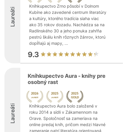
Kníhkupectvo Zrno pôsobí v Dolnom
Laureáti
Kubíne ako zavedené centrum literatúry
a kultúry, ktorého tradícia siaha viac
ako 35 rokov dozadu. Nachádza sa na
Radlinského 30 a jeho ponuka zahŕňa
pestrú škálu kníh rôznych žánrov, ktorú
dopĺňajú aj mapy, ...
9.3
Kníhkupectvo Aura - knihy pre
osobný rast
Laureáti
Kníhkupectvo Aura bolo založené v
roku 2014 a sídli v Zákamennom na
Orave. Spoločnosť sa zameriava na
online predaj kníh, pričom medzi hlavné
zameranie patrí literatúra orientovaná