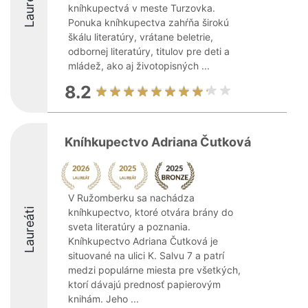
Laureáti
kníhkupectvá v meste Turzovka.
Ponuka kníhkupectva zahŕňa širokú
škálu literatúry, vrátane beletrie,
odbornej literatúry, titulov pre deti a
mládež, ako aj životopisných ...
8.2
Kníhkupectvo Adriana Čutková
V Ružomberku sa nachádza
Laureáti
kníhkupectvo, ktoré otvára brány do
sveta literatúry a poznania.
Kníhkupectvo Adriana Čutková je
situované na ulici K. Salvu 7 a patrí
medzi populárne miesta pre všetkých,
ktorí dávajú prednosť papierovým
knihám. Jeho ...