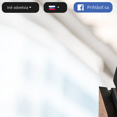
Prihlásiť sa
Iné odvetvia