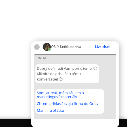
ORLY Kníhkupectva
Live chat
03:13
Dobrý deň, radi Vám pomôžeme! 🙂
Kliknite na príslušnú tému
konverzácie! 🙂
Som laureát, mám záujem o
marketingové materiály
Chcem prihlásiť svoju firmu do Orlov
Mám inú otátku