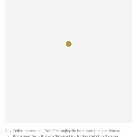
Orly Kníhkupectva
Rebríček najlepšie hodnotených spoločností.
Kníhkupectvo - Knihy o Slovensku - Vydavateľstvo Dajama