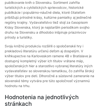
publikovanie kníh o Slovensku. Sortiment zahŕňa
turistických a cyklistických sprievodcov, historické
publikácie i populárno-náučné diela, ktoré čitateľom
približujú prírodné krásy, kultúrne pamiatky aj jedinečné
regióny krajiny. Vydavateľstvo tiež stojí za časopisom
Krásy Slovenska, ktorý je najstarším periodikom svojho
druhu na Slovensku a dlhodobo inšpiruje priaznivcov
prírody a turistiky.
Svoju knižnú produkciu rozšírili o spoločenské hry i
prekladovú literatúru určenú deťom aj dospelým. V
kníhkupectve na Karloveskom ramene 4B v Bratislave je
dostupný kompletný výber ich titulov vrátane máp,
spoločenských hier a starostlivo vybranej literatúry iných
vydavateľstiev so slovenskou tematikou, čo zahŕňa široký
výber titulov pre deti. Dlhoročné a sústavné zameranie na
slovenské témy vytvára pre túto spoločnosť významnú
hodnotu na trhu.
Hodnotenia na jednotlivých
stránkach