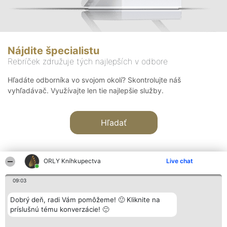
Nájdite špecialistu
Rebríček združuje tých najlepších v odbore
Hľadáte odborníka vo svojom okolí? Skontrolujte náš
vyhľadávač. Využívajte len tie najlepšie služby.
Hľadať
ORLY Kníhkupectva
Live chat
09:03
Organizátor hodnotenia
Hodnotenie
Kontakt
Dobrý deň, radi Vám pomôžeme! 🙂 Kliknite na
Bright Side Solutions sp. z o.
Laureáti
Kontakt
príslušnú tému konverzácie! 🙂
o. sp. k.
Lista
ul. Ruska 22
wszystkich