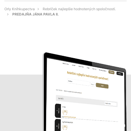
Orly Kníhkupectva
Rebríček najlepšie hodnotených spoločností.
PREDAJŇA JÁNA PAVLA II.