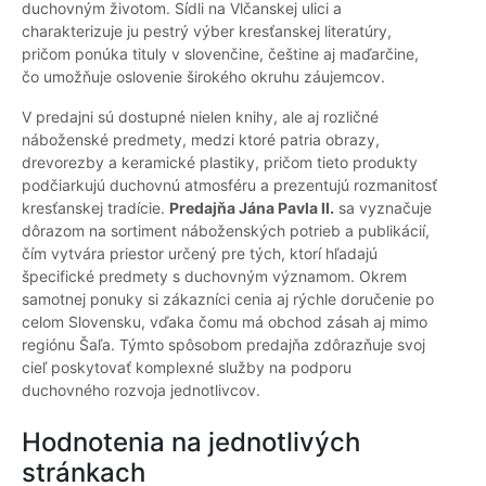
duchovným životom. Sídli na Vlčanskej ulici a
charakterizuje ju pestrý výber kresťanskej literatúry,
pričom ponúka tituly v slovenčine, češtine aj maďarčine,
čo umožňuje oslovenie širokého okruhu záujemcov.
V predajni sú dostupné nielen knihy, ale aj rozličné
náboženské predmety, medzi ktoré patria obrazy,
drevorezby a keramické plastiky, pričom tieto produkty
podčiarkujú duchovnú atmosféru a prezentujú rozmanitosť
kresťanskej tradície.
Predajňa Jána Pavla II.
sa vyznačuje
dôrazom na sortiment náboženských potrieb a publikácií,
čím vytvára priestor určený pre tých, ktorí hľadajú
špecifické predmety s duchovným významom. Okrem
samotnej ponuky si zákazníci cenia aj rýchle doručenie po
celom Slovensku, vďaka čomu má obchod zásah aj mimo
regiónu Šaľa. Týmto spôsobom predajňa zdôrazňuje svoj
cieľ poskytovať komplexné služby na podporu
duchovného rozvoja jednotlivcov.
Hodnotenia na jednotlivých
stránkach