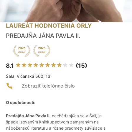
LAUREÁT HODNOTENIA ORLY
PREDAJŇA JÁNA PAVLA II.
8.1
(15)
Šaľa, Vlčanská 560, 13
Zobraziť telefónne číslo
O spoločnosti:
Predajňa Jána Pavla II.
nachádzajúca sa v Šali, je
špecializovaným kníhkupectvom zameraným na
náboženskú literatúru a rôzne predmety súvisiace s