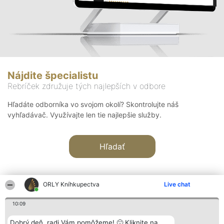
Nájdite špecialistu
Rebríček združuje tých najlepších v odbore
Hľadáte odborníka vo svojom okolí? Skontrolujte náš
vyhľadávač. Využívajte len tie najlepšie služby.
Hľadať
ORLY Kníhkupectva
Live chat
10:09
Organizátor hodnotenia
Hodnotenie
Kontakt
Dobrý deň, radi Vám pomôžeme! 🙂 Kliknite na